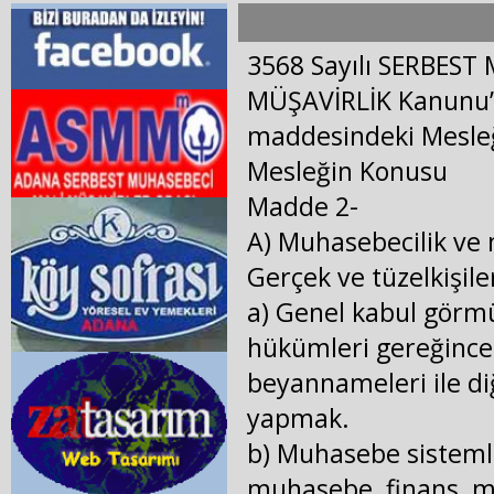
3568 Sayılı SERBES
MÜŞAVİRLİK Kanunu’n
maddesindeki Mesleğ
Mesleğin Konusu
Madde 2-
A) Muhasebecilik ve 
Gerçek ve tüzelkişile
a) Genel kabul görmü
hükümleri gereğince,
beyannameleri ile di
yapmak.
b) Muhasebe sistemle
muhasebe, finans, ma