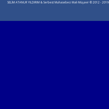
SELİM ATANUR YILDIRIM & Serbest Muhasebeci Mali Müşavir © 2012 - 2019