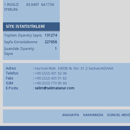
1 İNGİLİZ
63.8407
64.1736
STERLİNİ
SİTE İSTATİSTİKLERİ
Toplam Ziyaretçi Sayısı
131274
Sayfa Görüntülenme
227658
Şuandaki Ziyaretçi
1
Sayısı
Adres
:
Hurmalı Mah. 34008 Sk. No: 31-2 Seyhan/ADANA
Telefon
:
+90 (322) 431 82 06
Faks
:
+90 (322) 435 51 83
GSM
:
+90 (532) 770 95 66
E-Posta
:
selim@selimatanur.com
ANASAYFA
HAKKIMIZDA
GÜNCEL MEV