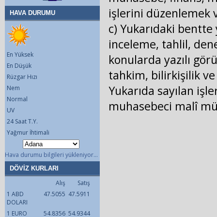
işlerini düzenlemek
HAVA DURUMU
c) Yukarıdaki bentte 
inceleme, tahlil, de
En Yüksek
konularda yazılı gör
En Düşük
tahkim, bilirkişilik v
Rüzgar Hızı
Yukarıda sayılan işle
Nem
Normal
muhasebeci malî müş
UV
24 Saat T.Y.
Yağmur İhtimali
Hava durumu bilgileri yükleniyor...
DÖVİZ KURLARI
Alış
Satış
1 ABD
47.5055
47.5911
DOLARI
1 EURO
54.8356
54.9344